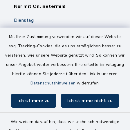
Nur mit Onlinetermin!
Dienstag
8.00-12.00 Uhr
14.00-18.00 Uhr
Mit Ihrer Zustimmung verwenden wir auf dieser Website
sog. Tracking-Cookies, die es uns ermöglichen besser zu
Mittwoch
verstehen, wie unsere Website genutzt wird. So können wir
8.00-12.00 Uhr
unser Angebot weiter verbessern. Ihre erteilte Einwilligung
Freitag
hierfür können Sie jederzeit über den Link in unseren
8.00-11.00 Uhr
Datenschutzhinweisen
widerrufen.
Ich stimme zu
Ich stimme nicht zu
Wir weisen darauf hin, dass wir technisch notwendige