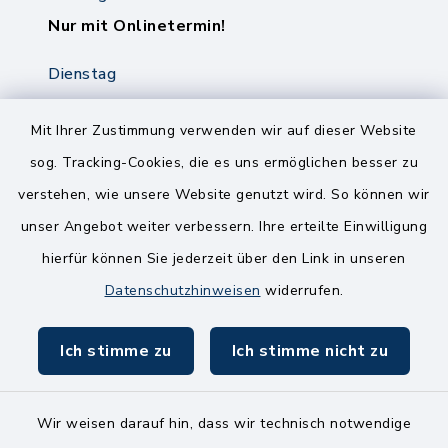
Nur mit Onlinetermin!
Dienstag
8.00-12.00 Uhr
14.00-18.00 Uhr
Mit Ihrer Zustimmung verwenden wir auf dieser Website
sog. Tracking-Cookies, die es uns ermöglichen besser zu
Mittwoch
verstehen, wie unsere Website genutzt wird. So können wir
8.00-12.00 Uhr
unser Angebot weiter verbessern. Ihre erteilte Einwilligung
Freitag
hierfür können Sie jederzeit über den Link in unseren
8.00-11.00 Uhr
Datenschutzhinweisen
widerrufen.
Ich stimme zu
Ich stimme nicht zu
Wir weisen darauf hin, dass wir technisch notwendige