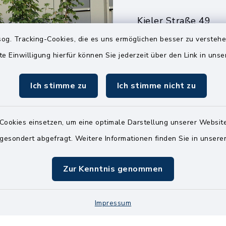
Kieler Straße 49
25551 Hohenlockst
og. Tracking-Cookies, die es uns ermöglichen besser zu versteh
te Einwilligung hierfür können Sie jederzeit über den Link in uns
04826 30-0
04826 30-15
Ich stimme zu
Ich stimme nicht zu
info@amt-kellin
Cookies einsetzen, um eine optimale Darstellung unserer Website
 gesondert abgefragt. Weitere Informationen finden Sie in unser
Zur Kenntnis genommen
Impressum