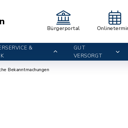
n
Bürgerportal
Onlinetermi
RSERVICE &
GUT
IK
VERSORGT
che Bekanntmachungen