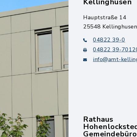
Kellinghusen
Hauptstraße 14
25548 Kellinghusen
04822 39-0
04822 39-7012
info@amt-kellin
Rathaus
Hohenlockste
Gemeindebüro