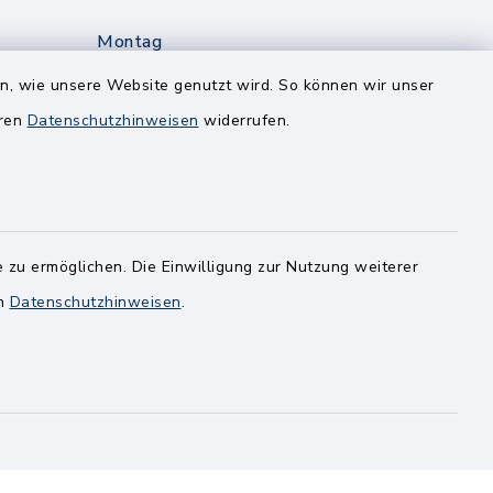
Montag
edt
Nur mit Onlinetermin!
en, wie unsere Website genutzt wird. So können wir unser
eren
Datenschutzhinweisen
widerrufen.
Dienstag
8.00-12.00 Uhr
14.00-18.00 Uhr
ghusen.de
Mittwoch
 zu ermöglichen. Die Einwilligung zur Nutzung weiterer
8.00-12.00 Uhr
en
Datenschutzhinweisen
.
Freitag
8.00-11.00 Uhr