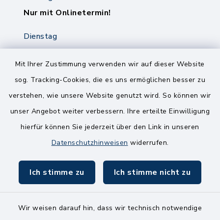
Nur mit Onlinetermin!
Dienstag
8.00-12.00 Uhr
14.00-18.00 Uhr
Mit Ihrer Zustimmung verwenden wir auf dieser Website
sog. Tracking-Cookies, die es uns ermöglichen besser zu
Mittwoch
verstehen, wie unsere Website genutzt wird. So können wir
8.00-12.00 Uhr
unser Angebot weiter verbessern. Ihre erteilte Einwilligung
Freitag
hierfür können Sie jederzeit über den Link in unseren
8.00-11.00 Uhr
Datenschutzhinweisen
widerrufen.
Ich stimme zu
Ich stimme nicht zu
Wir weisen darauf hin, dass wir technisch notwendige