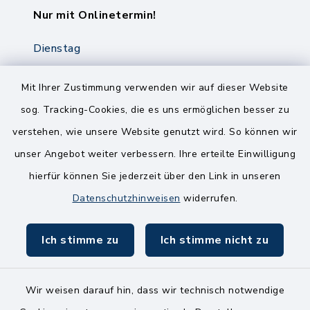
Nur mit Onlinetermin!
Dienstag
8.00-12.00 Uhr
14.00-18.00 Uhr
Mit Ihrer Zustimmung verwenden wir auf dieser Website
sog. Tracking-Cookies, die es uns ermöglichen besser zu
Mittwoch
verstehen, wie unsere Website genutzt wird. So können wir
8.00-12.00 Uhr
unser Angebot weiter verbessern. Ihre erteilte Einwilligung
Freitag
hierfür können Sie jederzeit über den Link in unseren
8.00-11.00 Uhr
Datenschutzhinweisen
widerrufen.
Ich stimme zu
Ich stimme nicht zu
Wir weisen darauf hin, dass wir technisch notwendige