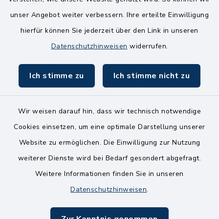
8.00-12.00 Uhr
unser Angebot weiter verbessern. Ihre erteilte Einwilligung
Freitag
hierfür können Sie jederzeit über den Link in unseren
8.00-11.00 Uhr
Datenschutzhinweisen
widerrufen.
Ich stimme zu
Ich stimme nicht zu
Wir weisen darauf hin, dass wir technisch notwendige
Kontakt
Cookies einsetzen, um eine optimale Darstellung unserer
Website zu ermöglichen. Die Einwilligung zur Nutzung
Bankverbindungen
weiterer Dienste wird bei Bedarf gesondert abgefragt.
Weitere Informationen finden Sie in unseren
Barrierefreiheit
Datenschutzhinweisen
.
Datenschutz