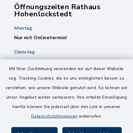
Öffnungszeiten Rathaus
Hohenlockstedt
Montag
Nur mit Onlinetermin!
Dienstag
8.00-12.00 Uhr
14.00-18.00 Uhr
Mit Ihrer Zustimmung verwenden wir auf dieser Website
sog. Tracking-Cookies, die es uns ermöglichen besser zu
Mittwoch
verstehen, wie unsere Website genutzt wird. So können wir
8.00-12.00 Uhr
unser Angebot weiter verbessern. Ihre erteilte Einwilligung
Freitag
hierfür können Sie jederzeit über den Link in unseren
8.00-11.00 Uhr
Datenschutzhinweisen
widerrufen.