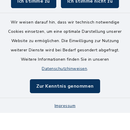
Ich stimme zu
Ich stimme nicht zu
Wir weisen darauf hin, dass wir technisch notwendige
Kontakt
Cookies einsetzen, um eine optimale Darstellung unserer
Website zu ermöglichen. Die Einwilligung zur Nutzung
Bankverbindungen
weiterer Dienste wird bei Bedarf gesondert abgefragt.
Weitere Informationen finden Sie in unseren
Barrierefreiheit
Datenschutzhinweisen
.
Datenschutz
Zur Kenntnis genommen
Impressum
Sitemap
Impressum
Cookie-Einstellungen