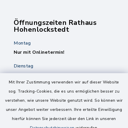
Öffnungszeiten Rathaus
Hohenlockstedt
Montag
Nur mit Onlinetermin!
Dienstag
8.00-12.00 Uhr
14.00-18.00 Uhr
Mit Ihrer Zustimmung verwenden wir auf dieser Website
sog. Tracking-Cookies, die es uns ermöglichen besser zu
Mittwoch
verstehen, wie unsere Website genutzt wird. So können wir
8.00-12.00 Uhr
unser Angebot weiter verbessern. Ihre erteilte Einwilligung
Freitag
hierfür können Sie jederzeit über den Link in unseren
8.00-11.00 Uhr
Datenschutzhinweisen
widerrufen.