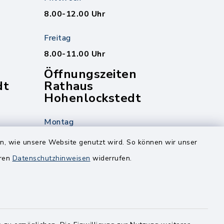
8.00-12.00 Uhr
Freitag
8.00-11.00 Uhr
Öffnungszeiten
dt
Rathaus
Hohenlockstedt
Montag
edt
Nur mit Onlinetermin!
en, wie unsere Website genutzt wird. So können wir unser
eren
Datenschutzhinweisen
widerrufen.
Dienstag
8.00-12.00 Uhr
14.00-18.00 Uhr
ghusen.de
Mittwoch