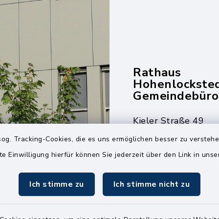
Rathaus
Hohenlockste
Gemeindebüro
Kieler Straße 49
25551 Hohenlockst
og. Tracking-Cookies, die es uns ermöglichen besser zu versteh
te Einwilligung hierfür können Sie jederzeit über den Link in uns
04826 30-0
04826 30-15
Ich stimme zu
Ich stimme nicht zu
info@amt-kellin