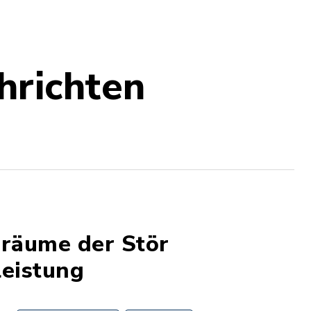
hrichten
uräume der Stör
leistung