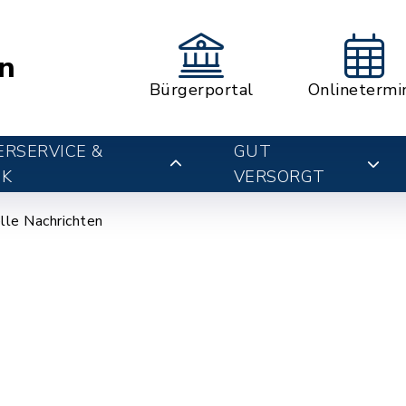
n
Bürgerportal
Onlinetermi
RSERVICE &
GUT
IK
VERSORGT
lle Nachrichten