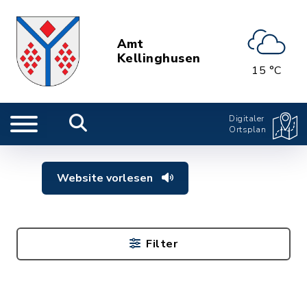
Amt
Kellinghusen
15 °C
Digitaler
Ortsplan
Website vorlesen
Filter