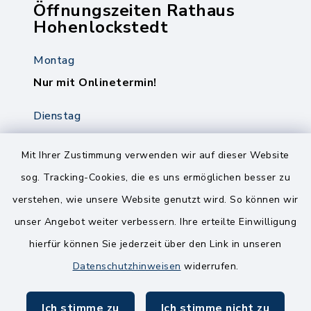
Öffnungszeiten Rathaus
Hohenlockstedt
Montag
Nur mit Onlinetermin!
Dienstag
8.00-12.00 Uhr
14.00-18.00 Uhr
Mit Ihrer Zustimmung verwenden wir auf dieser Website
sog. Tracking-Cookies, die es uns ermöglichen besser zu
Mittwoch
verstehen, wie unsere Website genutzt wird. So können wir
8.00-12.00 Uhr
unser Angebot weiter verbessern. Ihre erteilte Einwilligung
Freitag
hierfür können Sie jederzeit über den Link in unseren
8.00-11.00 Uhr
Datenschutzhinweisen
widerrufen.
Ich stimme zu
Ich stimme nicht zu