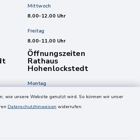
Mittwoch
8.00-12.00 Uhr
Freitag
8.00-11.00 Uhr
Öffnungszeiten
dt
Rathaus
Hohenlockstedt
Montag
edt
Nur mit Onlinetermin!
en, wie unsere Website genutzt wird. So können wir unser
eren
Datenschutzhinweisen
widerrufen.
Dienstag
8.00-12.00 Uhr
14.00-18.00 Uhr
ghusen.de