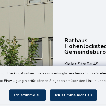
Rathaus
Hohenlockste
Gemeindebüro
Kieler Straße 49
25551 Hohenlockst
og. Tracking-Cookies, die es uns ermöglichen besser zu versteh
04826 30-0
te Einwilligung hierfür können Sie jederzeit über den Link in uns
04826 30-15
Ich stimme zu
Ich stimme nicht zu
info@amt-kellin