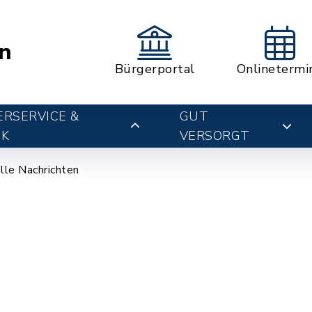
n
Bürgerportal
Onlinetermi
RSERVICE &
GUT
IK
VERSORGT
lle Nachrichten