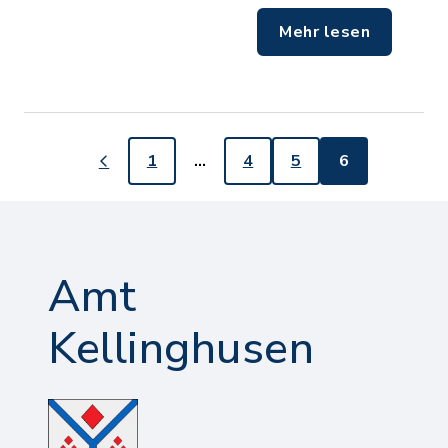
Mehr lesen
1
…
4
5
6
Amt
Kellinghusen