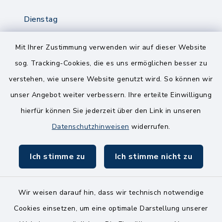
Dienstag
8.00-12.00 Uhr
14.00-18.00 Uhr
Mit Ihrer Zustimmung verwenden wir auf dieser Website
sog. Tracking-Cookies, die es uns ermöglichen besser zu
Mittwoch
verstehen, wie unsere Website genutzt wird. So können wir
8.00-12.00 Uhr
unser Angebot weiter verbessern. Ihre erteilte Einwilligung
Freitag
hierfür können Sie jederzeit über den Link in unseren
8.00-11.00 Uhr
Datenschutzhinweisen
widerrufen.
Ich stimme zu
Ich stimme nicht zu
Wir weisen darauf hin, dass wir technisch notwendige
Kontakt
Cookies einsetzen, um eine optimale Darstellung unserer