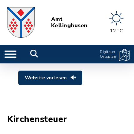
Amt
Kellinghusen
12 °C
Digitaler
Ortsplan
Website vorlesen
Kirchensteuer