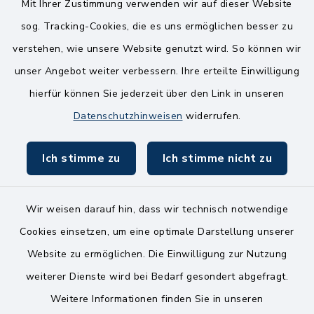
14.00-18.00 Uhr
Mit Ihrer Zustimmung verwenden wir auf dieser Website
sog. Tracking-Cookies, die es uns ermöglichen besser zu
Mittwoch
verstehen, wie unsere Website genutzt wird. So können wir
8.00-12.00 Uhr
unser Angebot weiter verbessern. Ihre erteilte Einwilligung
Freitag
hierfür können Sie jederzeit über den Link in unseren
8.00-11.00 Uhr
Datenschutzhinweisen
widerrufen.
Ich stimme zu
Ich stimme nicht zu
Wir weisen darauf hin, dass wir technisch notwendige
Kontakt
Cookies einsetzen, um eine optimale Darstellung unserer
Website zu ermöglichen. Die Einwilligung zur Nutzung
Bankverbindungen
weiterer Dienste wird bei Bedarf gesondert abgefragt.
Weitere Informationen finden Sie in unseren
Barrierefreiheit