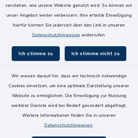
Mittwoch
verstehen, wie unsere Website genutzt wird. So können wir
8.00-12.00 Uhr
unser Angebot weiter verbessern. Ihre erteilte Einwilligung
Freitag
hierfür können Sie jederzeit über den Link in unseren
8.00-11.00 Uhr
Datenschutzhinweisen
widerrufen.
Ich stimme zu
Ich stimme nicht zu
Wir weisen darauf hin, dass wir technisch notwendige
Kontakt
Cookies einsetzen, um eine optimale Darstellung unserer
Website zu ermöglichen. Die Einwilligung zur Nutzung
Bankverbindungen
weiterer Dienste wird bei Bedarf gesondert abgefragt.
Weitere Informationen finden Sie in unseren
Barrierefreiheit
Datenschutzhinweisen
.
Datenschutz