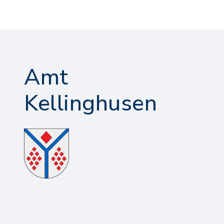
Amt
Kellinghusen