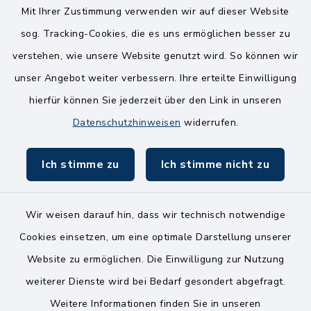
14.00-18.00 Uhr
Mit Ihrer Zustimmung verwenden wir auf dieser Website
sog. Tracking-Cookies, die es uns ermöglichen besser zu
Mittwoch
verstehen, wie unsere Website genutzt wird. So können wir
8.00-12.00 Uhr
unser Angebot weiter verbessern. Ihre erteilte Einwilligung
Freitag
hierfür können Sie jederzeit über den Link in unseren
8.00-11.00 Uhr
Datenschutzhinweisen
widerrufen.
Ich stimme zu
Ich stimme nicht zu
Wir weisen darauf hin, dass wir technisch notwendige
Kontakt
Cookies einsetzen, um eine optimale Darstellung unserer
Website zu ermöglichen. Die Einwilligung zur Nutzung
Bankverbindungen
weiterer Dienste wird bei Bedarf gesondert abgefragt.
Weitere Informationen finden Sie in unseren
Barrierefreiheit