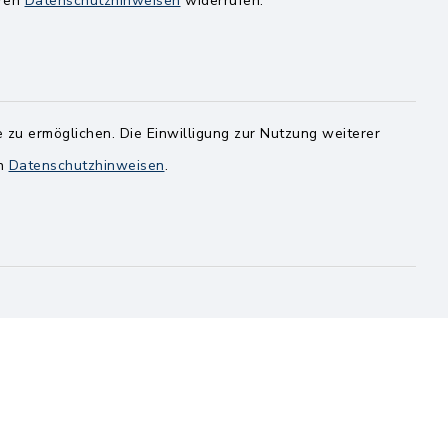
eren
Datenschutzhinweisen
widerrufen.
Dienstag
8.00-12.00 Uhr
14.00-18.00 Uhr
ghusen.de
Mittwoch
 zu ermöglichen. Die Einwilligung zur Nutzung weiterer
8.00-12.00 Uhr
en
Datenschutzhinweisen
.
Freitag
8.00-11.00 Uhr
rbindungen
Barrierefreiheit
pressum
Sitemap
en