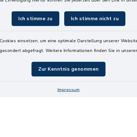
te Einwilligung hierfür können Sie jederzeit über den Link in uns
04826 30-0
04826 30-15
Ich stimme zu
Ich stimme nicht zu
info@amt-kellin
Cookies einsetzen, um eine optimale Darstellung unserer Website
 gesondert abgefragt. Weitere Informationen finden Sie in unser
Zur Kenntnis genommen
Impressum
Kontakt
Bankve
Datenschutz
Im
Cookie-Einstellung