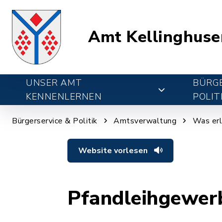
Amt Kellinghuse
UNSER AMT
BÜRGE
KENNENLERNEN
POLIT
Bürgerservice & Politik
Amtsverwaltung
Was erl
Website vorlesen
Pfandleihgewerb