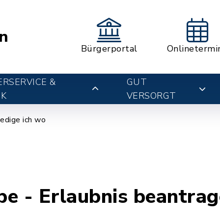
n
Bürgerportal
Onlinetermi
RSERVICE &
GUT
IK
VERSORGT
edige ich wo
e - Erlaubnis beantra