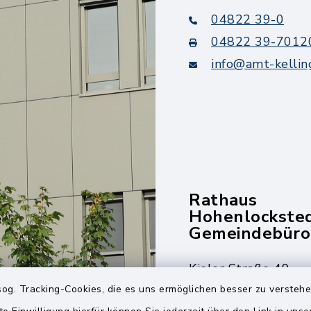
04822 39-0
04822 39-7012
info@amt-kellin
Rathaus
Hohenlockste
Gemeindebüro
Kieler Straße 49
25551 Hohenlockst
og. Tracking-Cookies, die es uns ermöglichen besser zu versteh