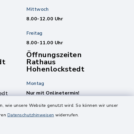
Mittwoch
8.00-12.00 Uhr
Freitag
8.00-11.00 Uhr
Öffnungszeiten
dt
Rathaus
Hohenlockstedt
Montag
edt
Nur mit Onlinetermin!
en, wie unsere Website genutzt wird. So können wir unser
Dienstag
eren
Datenschutzhinweisen
widerrufen.
8.00-12.00 Uhr
14.00-18.00 Uhr
ghusen.de