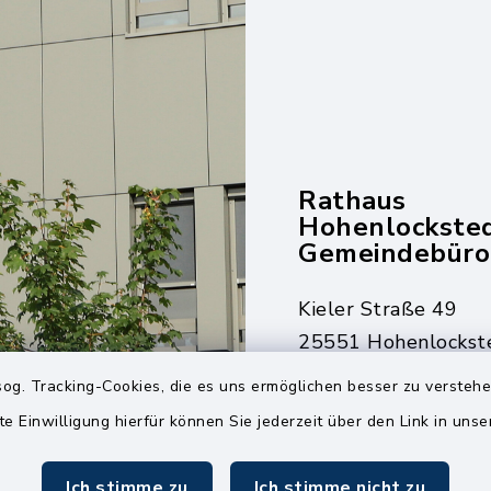
Rathaus
Hohenlockste
Gemeindebüro
Kieler Straße 49
25551 Hohenlockst
og. Tracking-Cookies, die es uns ermöglichen besser zu versteh
04826 30-0
te Einwilligung hierfür können Sie jederzeit über den Link in uns
04826 30-15
info@amt-kellin
Ich stimme zu
Ich stimme nicht zu