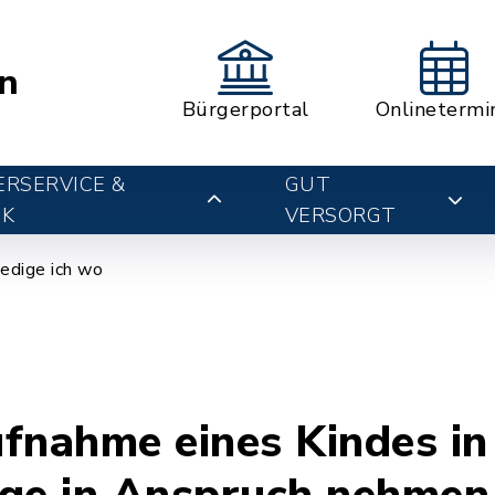
n
Bürgerportal
Onlinetermi
RSERVICE &
GUT
IK
VERSORGT
edige ich wo
fnahme eines Kindes in