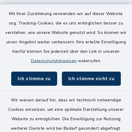
8.00-12.00 Uhr
14.00-18.00 Uhr
Mit Ihrer Zustimmung verwenden wir auf dieser Website
sog. Tracking-Cookies, die es uns ermöglichen besser zu
Mittwoch
verstehen, wie unsere Website genutzt wird. So können wir
8.00-12.00 Uhr
unser Angebot weiter verbessern. Ihre erteilte Einwilligung
Freitag
hierfür können Sie jederzeit über den Link in unseren
8.00-11.00 Uhr
Datenschutzhinweisen
widerrufen.
Ich stimme zu
Ich stimme nicht zu
Wir weisen darauf hin, dass wir technisch notwendige
Kontakt
Cookies einsetzen, um eine optimale Darstellung unserer
Website zu ermöglichen. Die Einwilligung zur Nutzung
Bankverbindungen
weiterer Dienste wird bei Bedarf gesondert abgefragt.