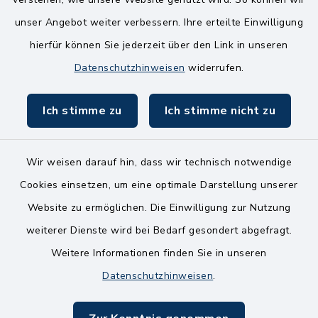
8.00-12.00 Uhr
unser Angebot weiter verbessern. Ihre erteilte Einwilligung
Freitag
hierfür können Sie jederzeit über den Link in unseren
8.00-11.00 Uhr
Datenschutzhinweisen
widerrufen.
Ich stimme zu
Ich stimme nicht zu
Wir weisen darauf hin, dass wir technisch notwendige
Kontakt
Cookies einsetzen, um eine optimale Darstellung unserer
Website zu ermöglichen. Die Einwilligung zur Nutzung
Bankverbindungen
weiterer Dienste wird bei Bedarf gesondert abgefragt.
Weitere Informationen finden Sie in unseren
Barrierefreiheit
Datenschutzhinweisen
.
Datenschutz