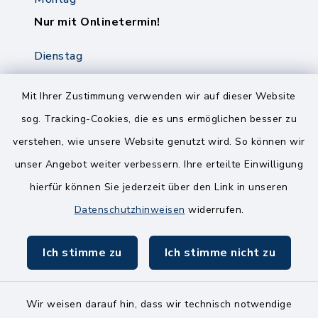
Nur mit Onlinetermin!
Dienstag
8.00-12.00 Uhr
14.00-18.00 Uhr
Mit Ihrer Zustimmung verwenden wir auf dieser Website
sog. Tracking-Cookies, die es uns ermöglichen besser zu
Mittwoch
verstehen, wie unsere Website genutzt wird. So können wir
8.00-12.00 Uhr
unser Angebot weiter verbessern. Ihre erteilte Einwilligung
Freitag
hierfür können Sie jederzeit über den Link in unseren
8.00-11.00 Uhr
Datenschutzhinweisen
widerrufen.
Ich stimme zu
Ich stimme nicht zu
Wir weisen darauf hin, dass wir technisch notwendige